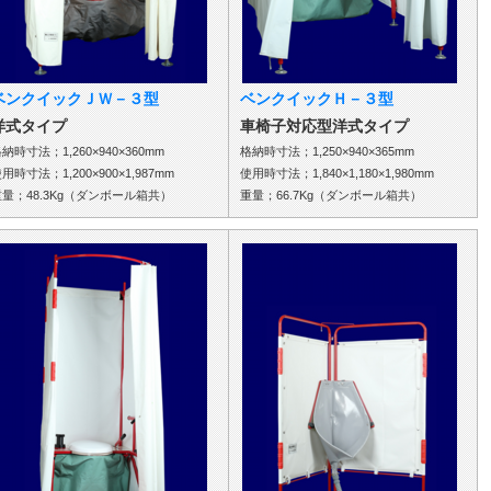
ベンクイックＪＷ－３型
ベンクイックＨ－３型
洋式タイプ
車椅子対応型洋式タイプ
納時寸法；1,260×940×360mm
格納時寸法；1,250×940×365mm
用時寸法；1,200×900×1,987mm
使用時寸法；1,840×1,180×1,980mm
重量；48.3Kg（ダンボール箱共）
重量；66.7Kg（ダンボール箱共）