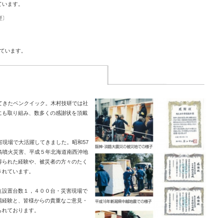
ています。
型〕
ています。
てきたベンクイック。木村技研では社
にも取り組み、数多くの感謝状を頂戴
害現場で大活躍してきました。昭和57
島噴火災害、平成５年北海道南西沖地
得られた経験や、被災者の方々のたく
されています。
（設置台数１，４００台・災害現場で
場経験と、皆様からの貴重なご意見・
られております。