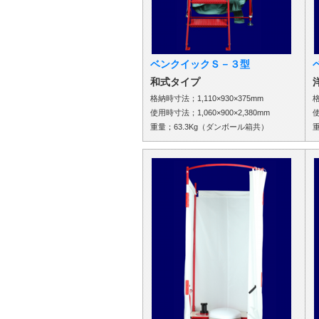
ベンクイックＳ－３型
和式タイプ
格納時寸法；1,110×930×375mm
格
使用時寸法；1,060×900×2,380mm
使
重量；63.3Kg（ダンボール箱共）