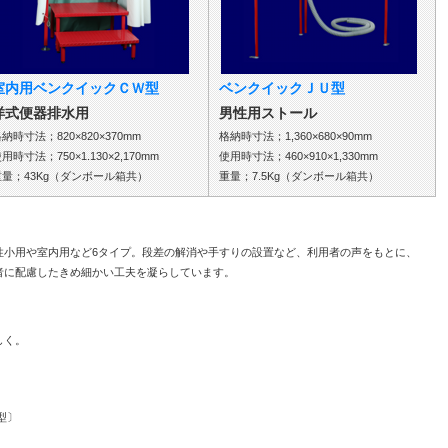
室内用ベンクイックＣＷ型
ベンクイックＪＵ型
洋式便器排水用
男性用ストール
納時寸法；820×820×370mm
格納時寸法；1,360×680×90mm
用時寸法；750×1.130×2,170mm
使用時寸法；460×910×1,330mm
重量；43Kg（ダンボール箱共）
重量；7.5Kg（ダンボール箱共）
性小用や室内用など6タイプ。段差の解消や手すりの設置など、利用者の声をもとに、
者に配慮したきめ細かい工夫を凝らしています。
しく。
型〕