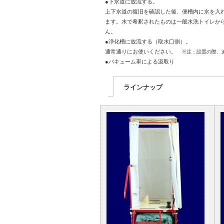
●下水道に放流する。
上下水道の復旧を確認した後、便槽内に水を入
ます。水で希釈されたものは一般水洗トイレか
ん。
●浄化槽に放流する（取水口側）。
通常通りにお使いください。
※注：設置の際、
●バキューム車による汲取り
ラインナップ