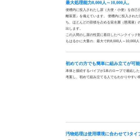
最大処理能力8,000人～10,000人。
便槽内に投入されたし尿（大便・小便）を自己
離装置』を備えています。 便槽内に投入された
ち、ほとんどの容積を占める宙水層（懸濁液）
出します。
この人間のし尿の性質に着目したベンクイック
もはるかに大量の、最大で約8,000人～10,0
初めての方でも簡単に組み立てが可能
本体と接続するパイプが1本のロープで連結し
考案し、初めて組み立てる人でもわかりやすい
汚物処理は使用環境に合わせて3タイ