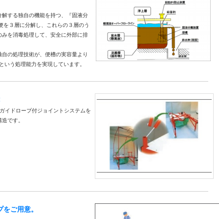
分解する独自の機能を持つ、『固液分
便を３層に分解し、これらの３層のう
のみを消毒処理して、安全に外部に排
独自の処理技術が、便槽の実容量より
00人という処理能力を実現しています。
たガイドロープ付ジョイントシステムを
構造です。
プをご用意。