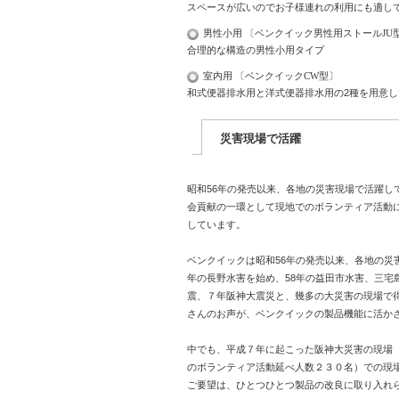
スペースが広いのでお子様連れの利用にも適し
男性小用 〔ベンクイック男性用ストールJU
合理的な構造の男性小用タイプ
室内用 〔ベンクイックCW型〕
和式便器排水用と洋式便器排水用の2種を用意し
災害現場で活躍
昭和56年の発売以来、各地の災害現場で活躍し
会貢献の一環として現地でのボランティア活動
しています。
ベンクイックは昭和56年の発売以来、各地の災
年の長野水害を始め、58年の益田市水害、三宅
震、７年阪神大震災と、幾多の大災害の現場で
さんのお声が、ベンクイックの製品機能に活か
中でも、平成７年に起こった阪神大災害の現場
のボランティア活動延べ人数２３０名）での現
ご要望は、ひとつひとつ製品の改良に取り入れ