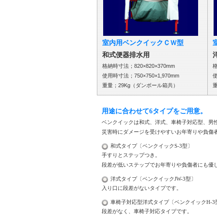
室内用ベンクイックＣＷ型
和式便器排水用
格納時寸法；820×820×370mm
格
使用時寸法；750×750×1,970mm
使
重量；29Kg（ダンボール箱共）
用途に合わせて6タイプをご用意。
ベンクイックは和式、洋式、車椅子対応型、男
災害時にダメージを受けやすいお年寄りや負傷
和式タイプ〔ベンクイックS-3型〕
手すりとステップつき。
段差が低いステップでお年寄りや負傷者にも優
洋式タイプ〔ベンクイックJW-3型〕
入り口に段差がないタイプです。
車椅子対応型洋式タイプ〔ベンクイックH-3
段差がなく、車椅子対応タイプです。