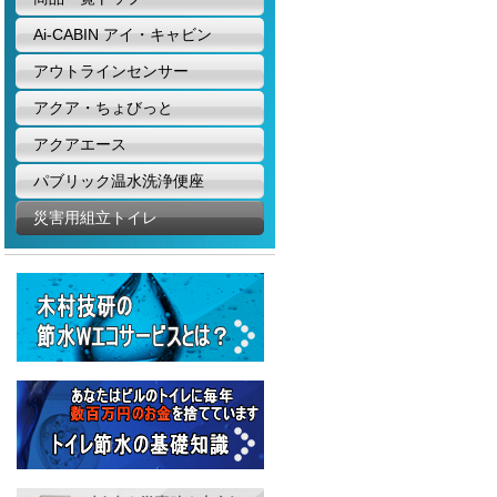
Ai-CABIN アイ・キャビン
アウトラインセンサー
アクア・ちょびっと
アクアエース
パブリック温水洗浄便座
災害用組立トイレ