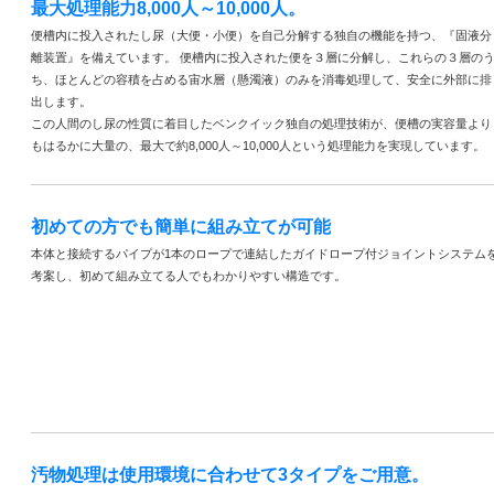
最大処理能力8,000人～10,000人。
便槽内に投入されたし尿（大便・小便）を自己分解する独自の機能を持つ、『固液分
離装置』を備えています。 便槽内に投入された便を３層に分解し、これらの３層の
ち、ほとんどの容積を占める宙水層（懸濁液）のみを消毒処理して、安全に外部に排
出します。
この人間のし尿の性質に着目したベンクイック独自の処理技術が、便槽の実容量より
もはるかに大量の、最大で約8,000人～10,000人という処理能力を実現しています。
初めての方でも簡単に組み立てが可能
本体と接続するパイプが1本のロープで連結したガイドロープ付ジョイントシステム
考案し、初めて組み立てる人でもわかりやすい構造です。
汚物処理は使用環境に合わせて3タイプをご用意。