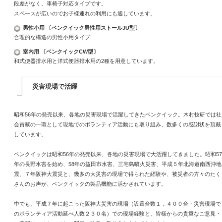
段差がなく、車椅子対応タイプです。
スペースが広いのでお子様連れの利用にも適しています。
男性小用 〔ベンクイック男性用ストールJU型〕
合理的な構造の男性小用タイプ
室内用 〔ベンクイックCW型〕
和式便器排水用と洋式便器排水用の2種を用意しています。
災害現場で活躍
昭和56年の発売以来、各地の災害現場で活躍してきたベンクイック。木村技研では社
会貢献の一環として現地でのボランティア活動にも取り組み、数多くの感謝状を頂戴
しています。
ベンクイックは昭和56年の発売以来、各地の災害現場で大活躍してきました。昭和57
年の長野水害を始め、58年の益田市水害、三宅島噴火災害、平成５年北海道南西沖地
震、７年阪神大震災と、幾多の大災害の現場で得られた経験や、被災者の方々のたく
さんのお声が、ベンクイックの製品機能に活かされています。
中でも、平成７年に起こった阪神大災害の現場（設置台数１，４００台・災害現場で
のボランティア活動延べ人数２３０名）での現場経験と、皆様からの貴重なご意見・