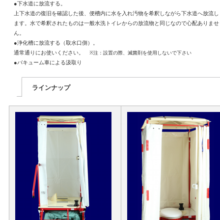
●下水道に放流する。
上下水道の復旧を確認した後、便槽内に水を入れ汚物を希釈しながら下水道へ放流し
ます。水で希釈されたものは一般水洗トイレからの放流物と同じなので心配ありませ
ん。
●浄化槽に放流する（取水口側）。
通常通りにお使いください。
※注：設置の際、滅菌剤を使用しないで下さい
●バキューム車による汲取り
ラインナップ