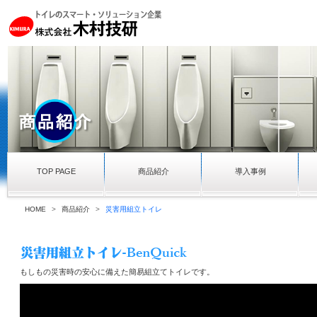
TOP PAGE
商品紹介
導入事例
HOME
>
商品紹介
>
災害用組立トイレ
もしもの災害時の安心に備えた簡易組立てトイレです。