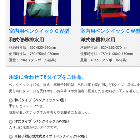
室内用ベンクイックＣＷ型
室内用ベンクイックＣＷ
和式便器排水用
洋式便器排水用
格納時寸法；820×820×370mm
格納時寸法；820×820×370mm
使用時寸法；750×750×1,970mm
使用時寸法；750×1.130×2,170mm
重量；29Kg（ダンボール箱共）
重量；43Kg（ダンボール箱共）
用途に合わせて6タイプをご用意。
ベンクイックは和式、洋式、車椅子対応型、男性小用や室内用など6タイプ。段差の
災害時にダメージを受けやすいお年寄りや負傷者に配慮したきめ細かい工夫を凝らし
和式タイプ〔ベンクイックS-3型〕
手すりとステップつき。
段差が低いステップでお年寄りや負傷者にも優しく。
洋式タイプ〔ベンクイックJW-3型〕
入り口に段差がないタイプです。
車椅子対応型洋式タイプ〔ベンクイックH-3型〕