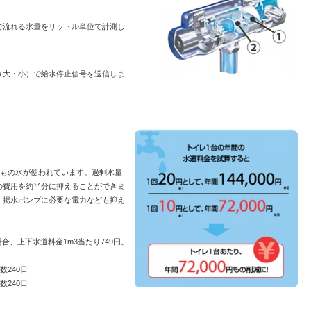
で流れる水量をリットル単位で計測し
（大・小）で給水停止信号を送信しま
分もの水が使われています。過剰水量
の費用を約半分に抑えることができま
、揚水ポンプに必要な電力なども抑え
場合、上下水道料金1m3当たり749円。
数240日
数240日