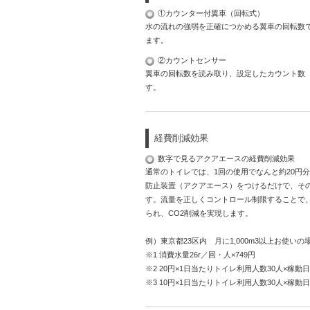
①カウンター付翼車（回転式）
水の流れの強弱を正確につかめる翼車の回転数
ます。
②カウントセンサー
翼車の回転数を読み取り、設定したカウント数
す。
経費削減効果
数字で見るアクアエースの経費削減効果
通常のトイレでは、1回の使用でなんと約20円
防止装置（アクアエース）をつけるだけで、そ
す。流量を正しくコントロール制限することで
られ、CO2削減を実現します。
例）東京都23区内 月に1,000m3以上お使いの
※1 消費水量26r／回・人×749円
※2 20円×1日当たりトイレ利用人数30人×稼動日
※3 10円×1日当たりトイレ利用人数30人×稼動日