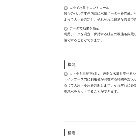
大小で水量をコントロール
個々のバルブ本体内部に水量メーターを内蔵。
よって大小を判定し、それぞれに最適な流量で
データで効果を検証
利用データを測定・保持する独自の機能も内蔵
値化することができます。
機能
大・小を自動判別し、適正な水量を流せるシ
トイレブース内に利用者が滞在する時間を対人
応じて大用・小用を判断します。それぞれに必
洗浄水をカットすることができます。
構造